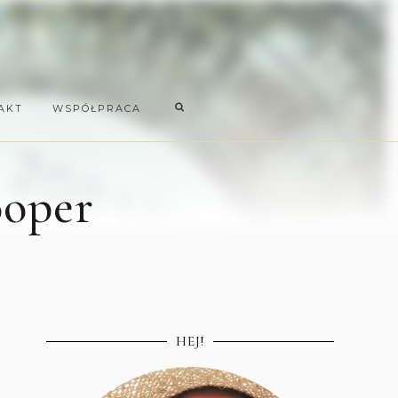
AKT
WSPÓŁPRACA
ooper
HEJ!