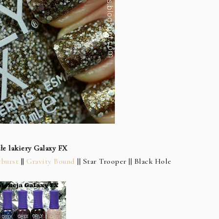
łe lakiery Galaxy FX
rburst
||
Gravity Bound
|| Star Trooper || Black Hole