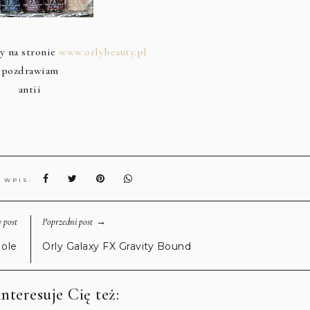
y na stronie
www.orlybeauty.pl
pozdrawiam
antii
N WPIS:
→
 post
Poprzedni post
Hole
Orly Galaxy FX Gravity Bound
nteresuje Cię też: