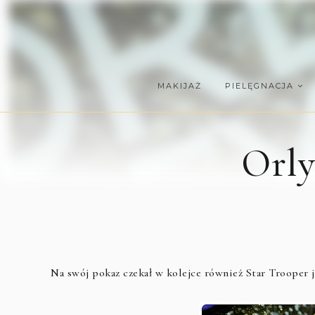
MAKIJAŻ
PIELĘGNACJA
Orly
Na swój pokaz czekał w kolejce również Star Trooper j