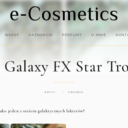
e-Cosmetics
WŁOSY
PAZNOKCIE
PERFUMY
O MNIE
KONT
 Galaxy FX Star Tr
ANTIII
1/04/2014
ako jeden z sześciu galaktycznych lakierów!