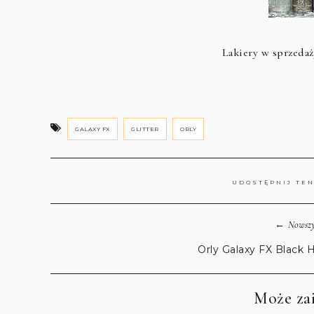
Lakiery w sprzedaż
GALAXY FX
GLITTER
ORLY
UDOSTĘPNIJ TE
←
Nowszy
Orly Galaxy FX Black 
Może zai