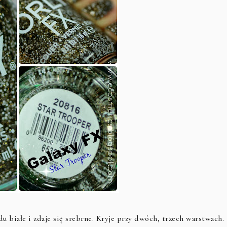
u białe i zdaje się srebrne. Kryje przy dwóch, trzech warstwach.