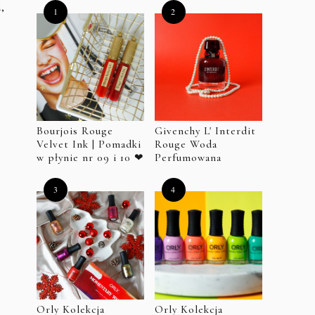
,
Bourjois Rouge
Givenchy L' Interdit
Velvet Ink | Pomadki
Rouge Woda
w płynie nr 09 i 10 ❤
Perfumowana
Orly Kolekcja
Orly Kolekcja