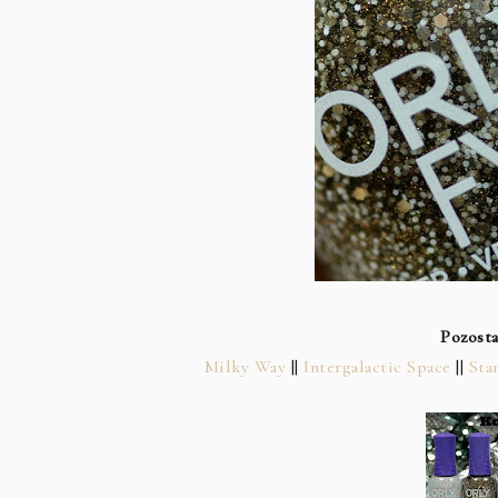
Pozosta
Milky Way
||
Intergalactic Space
||
Sta